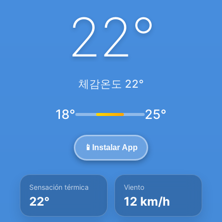
22°
체감온도 22°
18°
25°
📱
Instalar App
Sensación térmica
Viento
22°
12 km/h