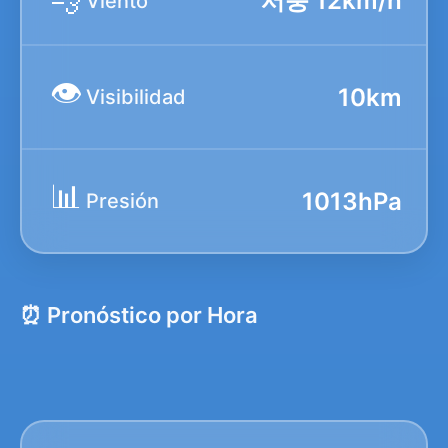
💨
서풍 12km/h
Viento
👁️
10km
Visibilidad
📊
1013hPa
Presión
⏰ Pronóstico por Hora