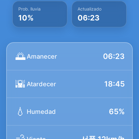
Prob. lluvia
Actualizado
10%
06:23
🌅
06:23
Amanecer
🌇
18:45
Atardecer
💧
65%
Humedad